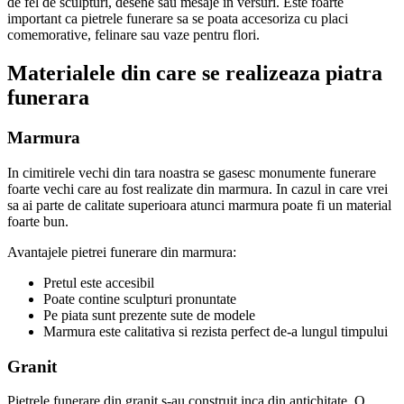
de fel de sculpturi, desene sau mesaje in versuri. Este foarte
important ca pietrele funerare sa se poata accesoriza cu placi
comemorative, felinare sau vaze pentru flori.
Materialele din care se realizeaza piatra
funerara
Marmura
In cimitirele vechi din tara noastra se gasesc monumente funerare
foarte
vechi care au fost realizate din marmura.
In cazul in care
vrei
sa ai parte de calitate
superioara atunci
marmura
poate fi
un material
foarte bun
.
Avantajele pietrei funerare din marmura:
Pretul este accesibil
Poate contine sculp
t
uri pronuntate
Pe piata sunt prezente sute de modele
Marmura este calitativa si rezista perfect de-a lungul timpului
Granit
Pietrele funerare din granit s-au construit inca din antichitate.
O