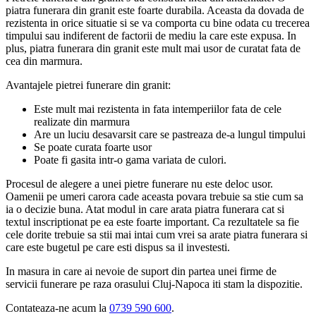
piatra funerara din granit este
foarte
durabila. Aceasta da dovada de
rezistenta in orice situatie si se va comporta cu bine odata cu trecerea
timpului sau indiferent de factorii
de mediu
la care este expusa. In
plus, piatra funerara din granit este mult mai usor de curatat fata de
cea din marmura.
Avantajele pietrei funerare din granit:
Este mult mai rezistenta in fata intemperiilor fata de cele
realizate din marmura
Are un l
u
ciu desavarsit care se pastreaza de-a lungul timpului
Se poate curata foarte usor
Poate fi gasita
intr-o
gama variata
de culori.
Procesul de alegere a unei pietre funerare nu este deloc usor.
Oamenii pe umeri carora cad
e
aceasta povara trebuie sa stie cum sa
ia
o
decizie buna
. Atat modul in care arata piatra funerara cat si
textul
inscriptionat
pe ea este foarte important. Ca rezultatele sa fie
cele dorite trebuie sa stii mai intai cum
vrei
sa arate piatra funerara si
care este bugetul pe care esti dispus sa il investesti.
In masura in care ai nevoie de suport din partea unei firme de
servicii funerare pe raza orasului Cluj-Napoca iti stam la dispozitie.
Contateaza-ne acum la
0739 590 600
.