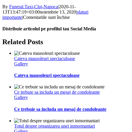
By
Funeral.Taxi-Cluj-Napoca
|
2020-11-
13T13:47:19+03:00
noiembrie 13, 2020
|
sfaturi
pentru
importante
|
Comentariile sunt închise
Sfaturi
in
Distribuie articolul pe profilul tau Social Media
alegerea
unei
Facebook
Twitter
LinkedIn
WhatsApp
Pinterest
Email
Related Posts
pietre
funerare
Cateva mausoleuri spectaculoase
Gallery
Cateva mausoleuri spectaculoase
Ce trebuie sa includa un mesaj de condoleante
Gallery
Ce trebuie sa includa un mesaj de condoleante
Totul despre organizarea unei inmormantari
Gallery