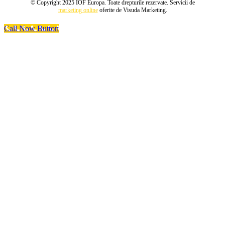
© Copyright 2025 IOF Europa. Toate drepturile rezervate. Servicii de
marketing online
oferite de Visuda Marketing.
Call Now Button
Go
to
Top